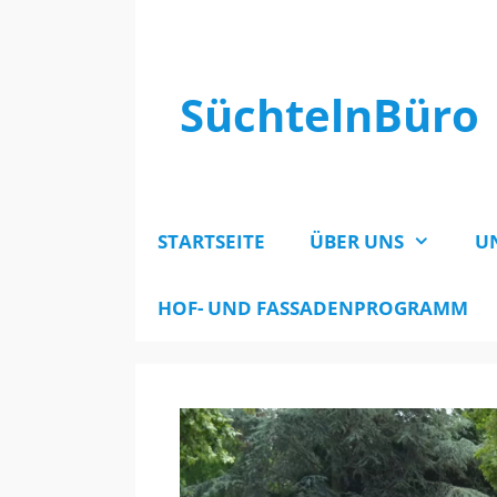
Zum
Inhalt
springen
SüchtelnBüro
STARTSEITE
ÜBER UNS
U
HOF- UND FASSADENPROGRAMM