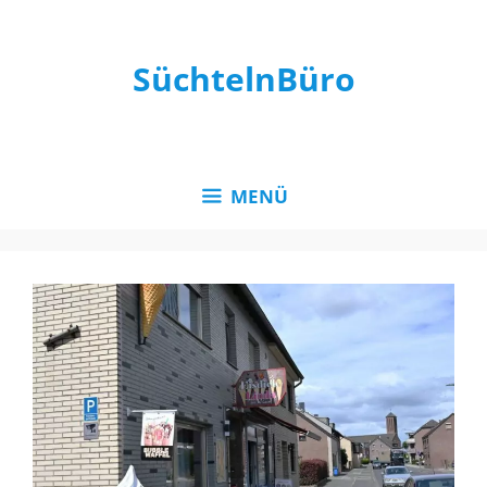
Zum
Inhalt
springen
SüchtelnBüro
MENÜ