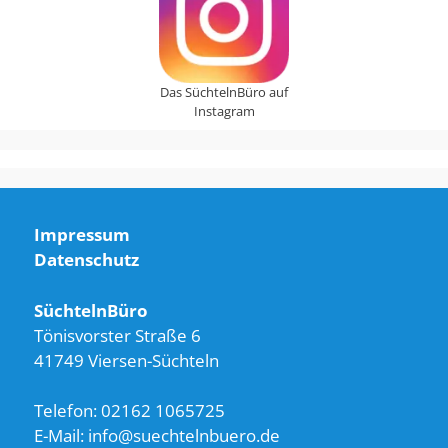
Das SüchtelnBüro auf
Instagram
Impressum
Datenschutz
SüchtelnBüro
Tönisvorster Straße 6
41749 Viersen-Süchteln
Telefon: 02162 1065725
E-Mail: info@suechtelnbuero.de