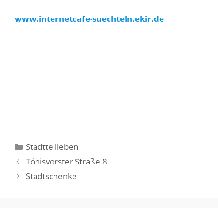
www.internetcafe-suechteln.ekir.de
Kategorien
Stadtteilleben
Tönisvorster Straße 8
Stadtschenke